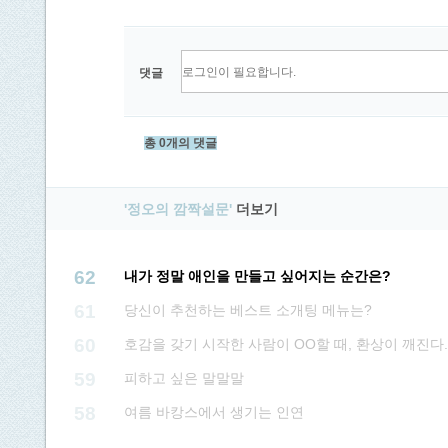
댓글
총 0개의 댓글
'정오의 깜짝설문'
더보기
62
내가 정말 애인을 만들고 싶어지는 순간은?
61
당신이 추천하는 베스트 소개팅 메뉴는?
60
호감을 갖기 시작한 사람이 OO할 때, 환상이 깨진다.
59
피하고 싶은 말말말
58
여름 바캉스에서 생기는 인연