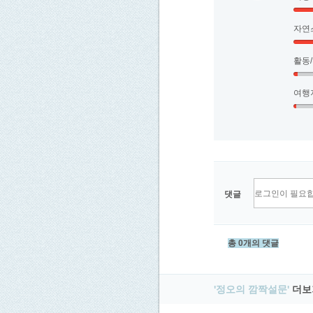
자연
활동
여행
댓글
총 0개의 댓글
'정오의 깜짝설문'
더보