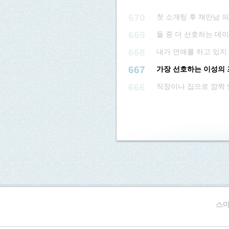
670
첫 소개팅 후 재만남 
669
둘 중 더 선호하는 데
668
내가 연애를 하고 있지
667
가장 선호하는 이성의 
666
직장이나 집으로 깜짝
스마