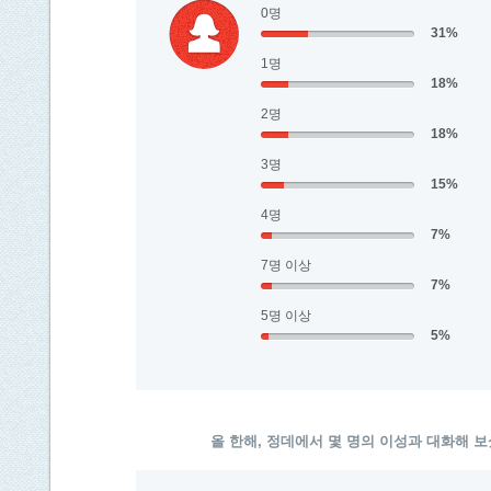
0명
31%
1명
18%
2명
18%
3명
15%
4명
7%
7명 이상
7%
5명 이상
5%
올 한해, 정데에서 몇 명의 이성과 대화해 