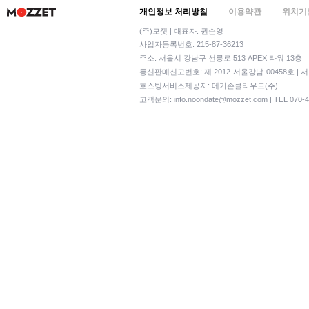
개인정보 처리방침
이용약관
위치기
(주)모젯 | 대표자: 권순영
사업자등록번호: 215-87-36213
주소: 서울시 강남구 선릉로 513 APEX 타워 13층
통신판매신고번호: 제 2012-서울강남-00458호 | 
호스팅서비스제공자: 메가존클라우드(주)
고객문의:
info.noondate@mozzet.com
| TEL 070-4