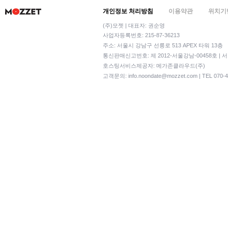
개인정보 처리방침
이용약관
위치기
(주)모젯 | 대표자: 권순영
사업자등록번호: 215-87-36213
주소: 서울시 강남구 선릉로 513 APEX 타워 13층
통신판매신고번호: 제 2012-서울강남-00458호 | 
호스팅서비스제공자: 메가존클라우드(주)
고객문의:
info.noondate@mozzet.com
| TEL 070-4