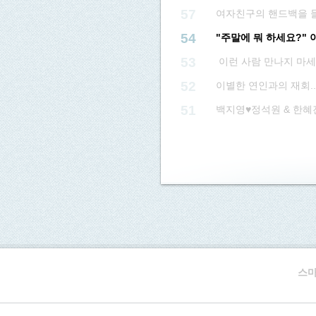
57
여자친구의 핸드백을 들
54
"주말에 뭐 하세요?" 
53
이런 사람 만나지 마세
52
이별한 연인과의 재회.
51
백지영♥정석원 & 한혜
스마