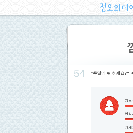
54
"주말에 뭐 하세요?" 
뒹굴
한강
카페