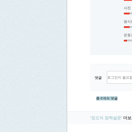
사진
음식
운동
댓글
총 0개의 댓글
'정오의 깜짝설문'
더보