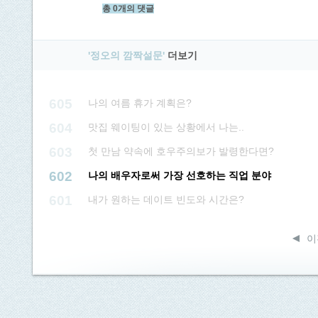
총 0개의 댓글
'정오의 깜짝설문'
더보기
605
나의 여름 휴가 계획은?
604
맛집 웨이팅이 있는 상황에서 나는..
603
첫 만남 약속에 호우주의보가 발령한다면?
602
나의 배우자로써 가장 선호하는 직업 분야
601
내가 원하는 데이트 빈도와 시간은?
이