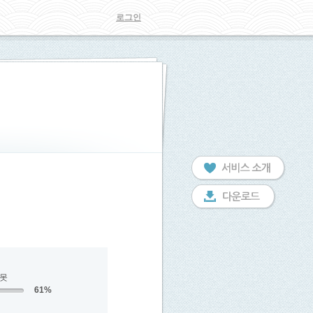
로그인
잘못
61%