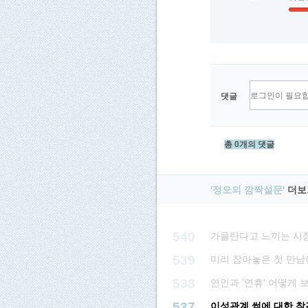
댓글
총 0개의 댓글
'정오의 깜짝설문'
더보
540
가을탄다고 느끼는 시
539
미리 잡아놓은 첫 만남
538
연인과 '연휴' 어떻게 
537
이성관계 썸에 대한 착