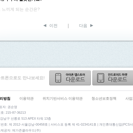
 느끼게 되는 순간은?
이전
다음
트폰으로도 만나보세요!
처리방침
이용약관
위치기반서비스 이용약관
청소년보호정책
사업
대표자: 권순영
 215-87-36213
강남구 선릉로 513 APEX 타워 13층
: 제 2012-서울강남-00458호 | 서비스표 등록 제 41-0234141호 | 개인휴대통신업(PCS
제공자: 메가존클라우드(주)