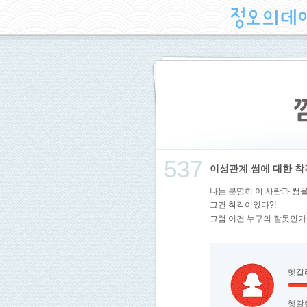
537
이성관계 썸에 대한 착
나는 분명히 이 사람과 썸
그건 착각이었다?!
그럼 이건 누구의 잘못인가
헷갈
헷갈