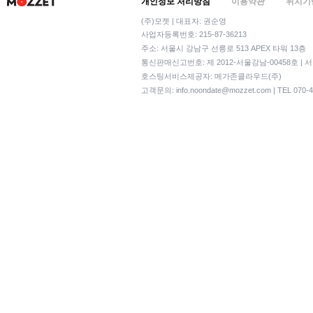
개인정보 처리방침
이용약관
위치기
(주)모젯 | 대표자: 권순영
사업자등록번호: 215-87-36213
주소: 서울시 강남구 선릉로 513 APEX 타워 13층
통신판매신고번호: 제 2012-서울강남-00458호 | 
호스팅서비스제공자: 메가존클라우드(주)
고객문의:
info.noondate@mozzet.com
| TEL 070-4