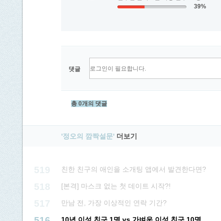
39%
댓글
총 0개의 댓글
'정오의 깜짝설문'
더보기
519
친한 친구의 애인을 소개팅 앱에서 발견한다면?
518
[본격] 마스크 없는 첫 데이트 시작?!
517
만남 전, 가장 이상적인 연락 기간?
516
10년 이성 친구 1명 vs 가벼운 이성 친구 10명