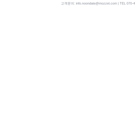
고객문의:
info.noondate@mozzet.com
| TEL 070-4