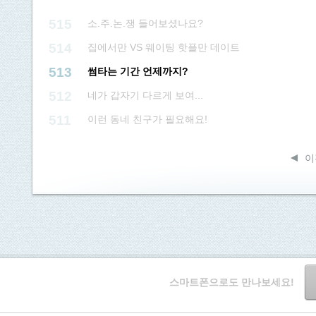
515
소.주.논.쟁 들어보셨나요?
514
집에서만 VS 웨이팅 핫플만 데이트
513
썸타는 기간 언제까지?
512
네가 갑자기 다르게 보여...
511
이런 동네 친구가 필요해요!
이
스마트폰으로도 만나보세요!