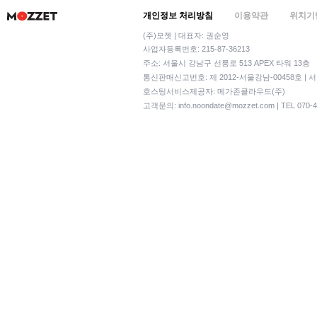
개인정보 처리방침
이용약관
위치기
(주)모젯 | 대표자: 권순영
사업자등록번호: 215-87-36213
주소: 서울시 강남구 선릉로 513 APEX 타워 13층
통신판매신고번호: 제 2012-서울강남-00458호 | 
호스팅서비스제공자: 메가존클라우드(주)
고객문의:
info.noondate@mozzet.com
| TEL 070-4