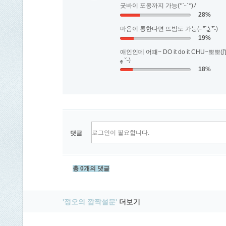
굿바이 포옹까지 가능(*ˊᵕˋ*)ﾉ
28%
마음이 통한다면 뜨밤도 가능(˵ ͡° ͜ʖ ͡°˵)
19%
애인인데 어때~ DO it do it CHU~뽀뽀(ʃƪ
ﻬ ˘˶)
18%
댓글
총 0개의 댓글
'정오의 깜짝설문'
더보기