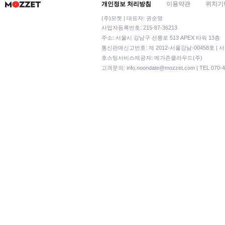
개인정보 처리방침
이용약관
위치기
(주)모젯 | 대표자: 권순영
사업자등록번호: 215-87-36213
주소: 서울시 강남구 선릉로 513 APEX 타워 13층
통신판매신고번호: 제 2012-서울강남-00458호 | 
호스팅서비스제공자: 메가존클라우드(주)
고객문의:
info.noondate@mozzet.com
| TEL 070-4