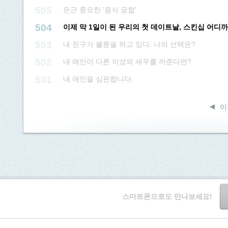
505
은근 중요한 '음식 궁합'
504
이제 막 1일이 된 우리의 첫 데이트날, 스킨십 어디
503
내 친구가 불륜을 하고 있다. 나의 선택은?
502
내 애인이 다른 이성의 새우를 까준다면?
501
내 애인을 심판합니다.
이
스마트폰으로도 만나보세요!