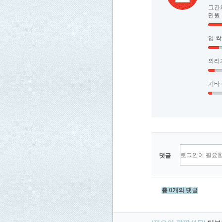
그간의
만원 
입 싹
의리가
기타 
댓글
총 0개의 댓글