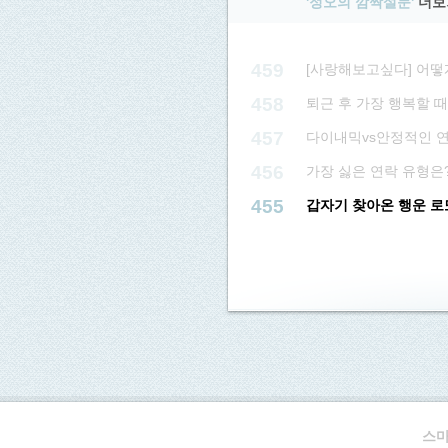
'정오의 깜짝설문'
더보
459
[사랑해보고싶다] 어떻
458
퇴근 후 가장 행복할 
457
다이내믹vs안정적인 연
456
가장 싫은 연락 유형은
455
갑자기 찾아온 행운 로또
스마