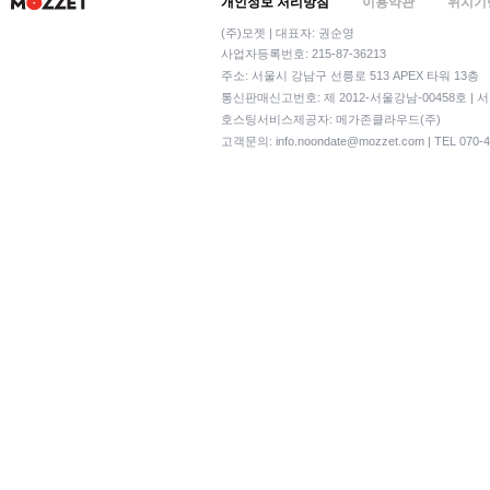
개인정보 처리방침
이용약관
위치기
(주)모젯 | 대표자: 권순영
사업자등록번호: 215-87-36213
주소: 서울시 강남구 선릉로 513 APEX 타워 13층
통신판매신고번호: 제 2012-서울강남-00458호 | 
호스팅서비스제공자: 메가존클라우드(주)
고객문의:
info.noondate@mozzet.com
| TEL 070-4