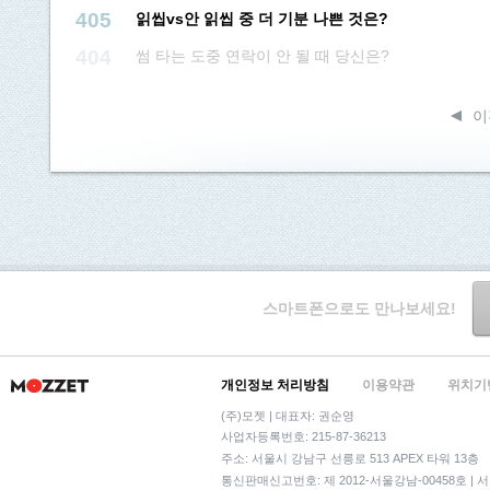
405
읽씹vs안 읽씹 중 더 기분 나쁜 것은?
404
썸 타는 도중 연락이 안 될 때 당신은?
이
스마트폰으로도 만나보세요!
개인정보 처리방침
이용약관
위치기
(주)모젯 | 대표자: 권순영
사업자등록번호: 215-87-36213
주소: 서울시 강남구 선릉로 513 APEX 타워 13층
통신판매신고번호: 제 2012-서울강남-00458호 | 