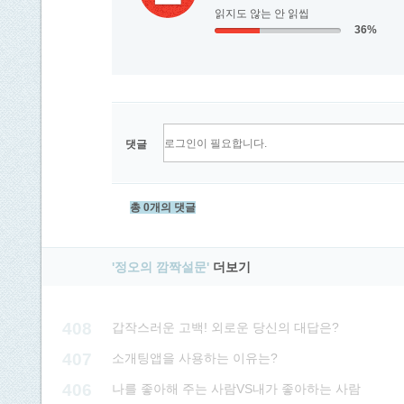
읽지도 않는 안 읽씹
36%
댓글
총 0개의 댓글
'정오의 깜짝설문'
더보기
408
갑작스러운 고백! 외로운 당신의 대답은?
407
소개팅앱을 사용하는 이유는?
406
나를 좋아해 주는 사람VS내가 좋아하는 사람