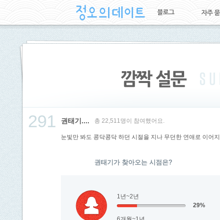
291
권태기....
총 22,511명이 참여했어요.
눈빛만 봐도 콩닥콩닥 하던 시절을 지나 무던한 연애로 이어지게
권태기가 찾아오는 시점은?
1년~2년
29%
6개월~1년