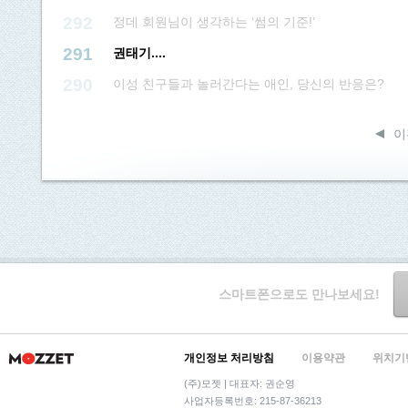
292
정데 회원님이 생각하는 ‘썸의 기준!’
291
권태기....
290
이성 친구들과 놀러간다는 애인, 당신의 반응은?
이
스마트폰으로도 만나보세요!
개인정보 처리방침
이용약관
위치기
(주)모젯 | 대표자: 권순영
사업자등록번호: 215-87-36213