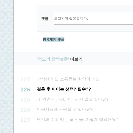
댓글
총 0개의 댓글
'정오의 깜짝설문'
더보기
227
상상만 해도 소름돋는 최악의 키스
226
결혼 후 아이는 선택? 필수??
225
내 연인의 과거, 어디까지 알고 싶나요?
224
인공지능과 사랑할 수 있나요?
223
연인과 주고 받는 꽃 선물, 어떻게 생각해요?