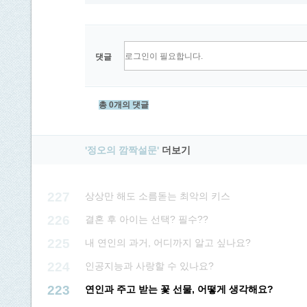
댓글
총 0개의 댓글
'정오의 깜짝설문'
더보기
227
상상만 해도 소름돋는 최악의 키스
226
결혼 후 아이는 선택? 필수??
225
내 연인의 과거, 어디까지 알고 싶나요?
224
인공지능과 사랑할 수 있나요?
223
연인과 주고 받는 꽃 선물, 어떻게 생각해요?