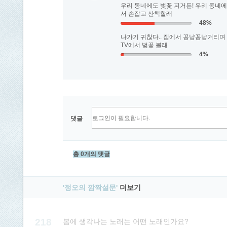
우리 동네에도 벚꽃 피거든! 우리 동네에
서 손잡고 산책할래
48%
나가기 귀찮다.. 집에서 꽁냥꽁냥거리며
TV에서 벚꽃 볼래
4%
댓글
총 0개의 댓글
'정오의 깜짝설문'
더보기
218
봄에 생각나는 노래는 어떤 노래인가요?