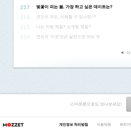
217
벚꽃이 피는 봄, 가장 하고 싶은 데이트는?
216
연인의 외도, 이해할 수 있나요~?
215
나는 미팅 체질? 소개팅 체질?
214
연인과 '이것'만은 같았으면 하는 것
이
스마트폰으로도 만나보세요!
개인정보 처리방침
이용약관
위치기