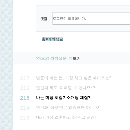
댓글
총 0개의 댓글
'정오의 깜짝설문'
더보기
217
벚꽃이 피는 봄, 가장 하고 싶은 데이트는?
216
연인의 외도, 이해할 수 있나요~?
215
나는 미팅 체질? 소개팅 체질?
214
연인과 '이것'만은 같았으면 하는 것
213
내가 가장 결혼하고 싶은 그 순간!