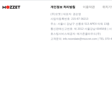
개인정보 처리방침
이용약관
위치기
(주)모젯 | 대표자: 권순영
사업자등록번호: 215-87-36213
주소: 서울시 강남구 선릉로 513 APEX 타워 13층
통신판매신고번호: 제 2012-서울강남-00458호 | 
호스팅서비스제공자: 메가존클라우드(주)
고객문의:
info.noondate@mozzet.com
| TEL 070-4