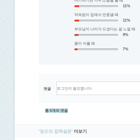
아기자기한 가구,소품을 볼 때
11%
약속없이 집에서 빈둥댈 때
11%
부모님이 나이가 드셨다는 걸 느낄 때
9%
몸이 아플 때
7%
댓글
총 0개의 댓글
'정오의 깜짝설문'
더보기