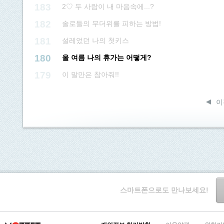
183
2♡ 두 사람이 내 마음속에...?
182
솔로들의 무더위를 피하는 방법!
181
설레었던 나의 첫키스
180
올 여름 나의 휴가는 어떻게?
179
이 말만은 참아줘!!
이
스마트폰으로도 만나보세요!