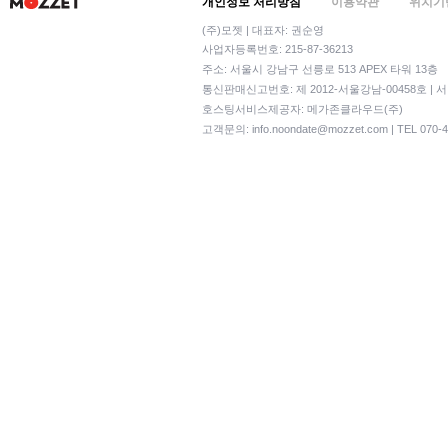
개인정보 처리방침
이용약관
위치기
(주)모젯 | 대표자: 권순영
사업자등록번호: 215-87-36213
주소: 서울시 강남구 선릉로 513 APEX 타워 13층
통신판매신고번호: 제 2012-서울강남-00458호 | 
호스팅서비스제공자: 메가존클라우드(주)
고객문의:
info.noondate@mozzet.com
| TEL 070-4