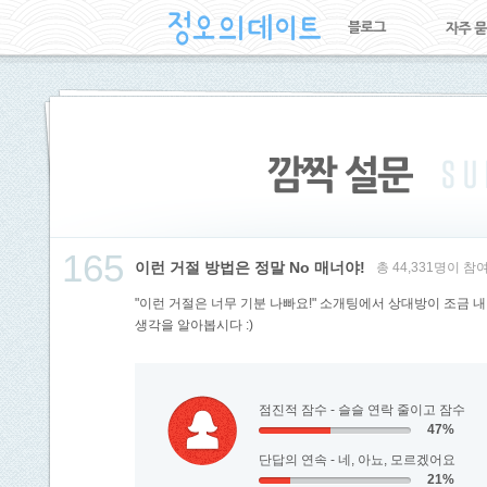
165
이런 거절 방법은 정말 No 매너야!
총 44,331명이 참
"이런 거절은 너무 기분 나빠요!" 소개팅에서 상대방이 조금 
생각을 알아봅시다 :)
점진적 잠수 - 슬슬 연락 줄이고 잠수
47%
단답의 연속 - 네, 아뇨, 모르겠어요
21%