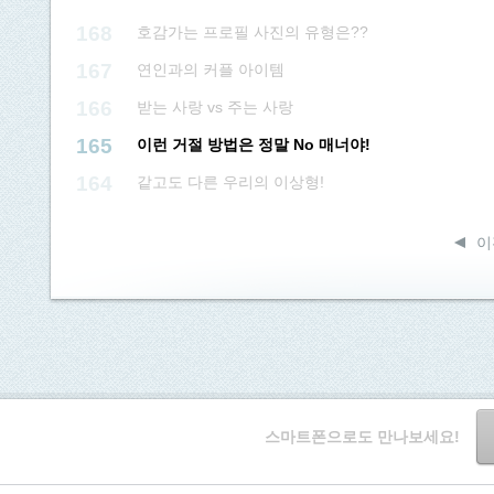
168
호감가는 프로필 사진의 유형은??
167
연인과의 커플 아이템
166
받는 사랑 vs 주는 사랑
165
이런 거절 방법은 정말 No 매너야!
164
같고도 다른 우리의 이상형!
이
스마트폰으로도 만나보세요!