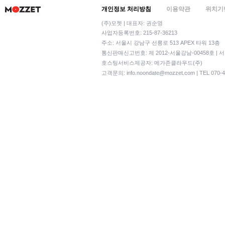
개인정보 처리방침
이용약관
위치기
(주)모젯 | 대표자: 권순영
사업자등록번호: 215-87-36213
주소: 서울시 강남구 선릉로 513 APEX 타워 13층
통신판매신고번호: 제 2012-서울강남-00458호 | 
호스팅서비스제공자: 메가존클라우드(주)
고객문의:
info.noondate@mozzet.com
| TEL 070-4