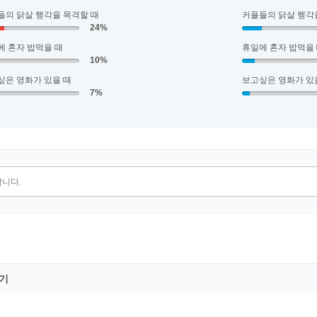
들의 닭살 행각을 목격할 때
커플들의 닭살 행각
24%
에 혼자 밥먹을 때
휴일에 혼자 밥먹을
10%
싶은 영화가 있을 때
보고싶은 영화가 있
7%
기