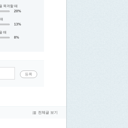
을 목격할 때
20%
 때
13%
을 때
8%
등록
전체글 보기