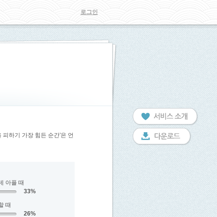
로그인
피하기 가장 힘든 순간'은 언
데 아플 때
33%
할 때
26%