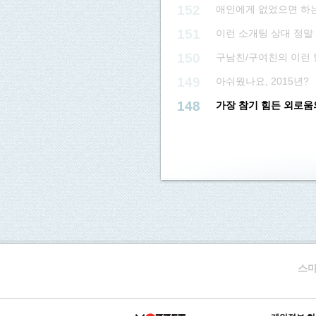
152
애인에게 없었으면 하는
151
이런 소개팅 상대 정말
150
구남친/구여친의 이런 행
149
아쉬웠나요, 2015년?
148
가장 참기 힘든 외로움
스마