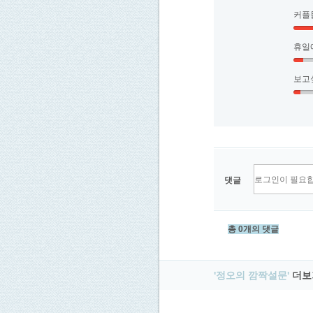
커플
휴일
보고
댓글
총 0개의 댓글
'정오의 깜짝설문'
더보