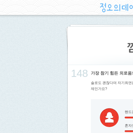
148
가장 참기 힘든 외로움
솔로도 괜찮다며 자기최면을
제인가요?
핸드
혼자