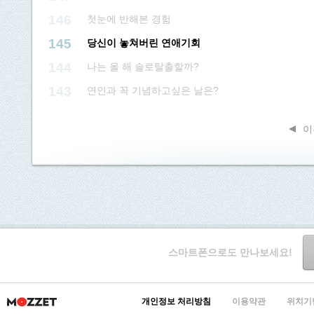
146
첫눈에 반해본 경험
145
당신이 놓쳐버린 연애기회
144
나는 올 해 솔로탈출할까?
143
연인과 꼭 기념하고싶은 날은?
이
스마트폰으로도 만나보세요!
개인정보 처리방침
이용약관
위치기