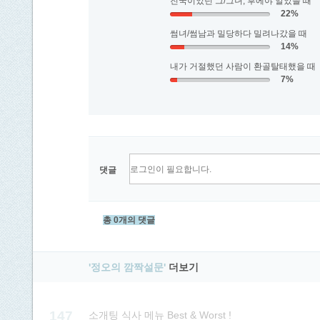
진국이었던 그/그녀, 후에야 알았을 때
22%
썸녀/썸남과 밀당하다 밀려나갔을 때
14%
내가 거절했던 사람이 환골탈태했을 때
7%
댓글
총 0개의 댓글
'정오의 깜짝설문'
더보기
147
소개팅 식사 메뉴 Best & Worst !