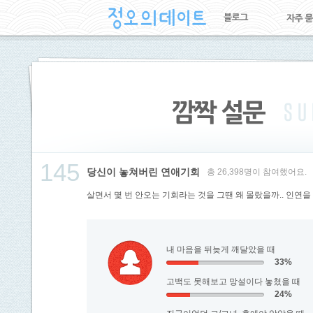
145
당신이 놓쳐버린 연애기회
총 26,398명이 참여했어요.
살면서 몇 번 안오는 기회라는 것을 그땐 왜 몰랐을까.. 인연
내 마음을 뒤늦게 깨달았을 때
33%
고백도 못해보고 망설이다 놓쳤을 때
24%