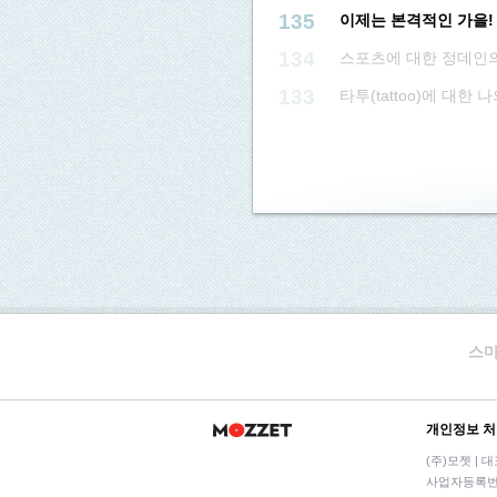
135
이제는 본격적인 가을!
134
스포츠에 대한 정데인
133
타투(tattoo)에 대한 
스마
개인정보 
(주)모젯 | 
사업자등록번호: