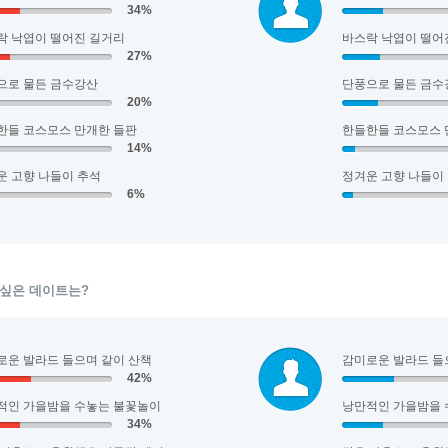
34%
락 낙엽이 떨어진 길거리
바스락 낙엽이 떨어
27%
으로 물든 금수강산
단풍으로 물든 금수
20%
한들 코스모스 만개한 들판
한들한들 코스모스 
14%
운 고향 나들이 추석
정겨운 고향 나들이
6%
 싶은 데이트는?
로운 발라드 들으며 같이 산책
감미로운 발라드 들
42%
적인 가을밤을 수놓는 불꽃놀이
낭만적인 가을밤을 
34%