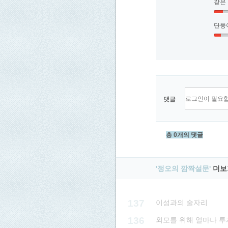
같은
단풍
댓글
총 0개의 댓글
'정오의 깜짝설문'
더보
137
이성과의 술자리
136
외모를 위해 얼마나 