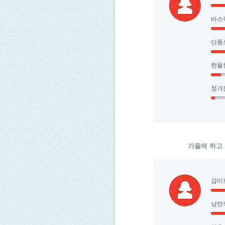
바스
단풍
한들
정겨
가을에 하고
감미
낭만