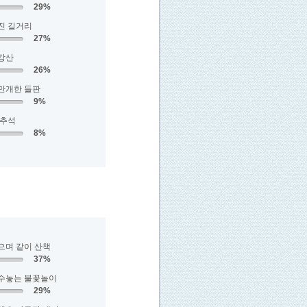
29%
진 길거리
27%
강산
26%
만개한 들판
9%
 추석
8%
으며 같이 산책
37%
수놓는 불꽃놀이
29%