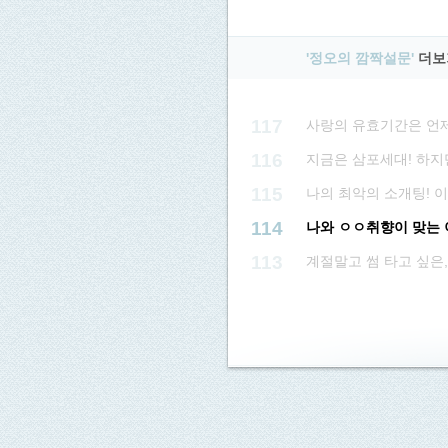
'정오의 깜짝설문'
더보
117
사랑의 유효기간은 언
116
지금은 삼포세대! 하지
115
나의 최악의 소개팅! 이
114
나와 ㅇㅇ취향이 맞는 
113
계절말고 썸 타고 싶은,