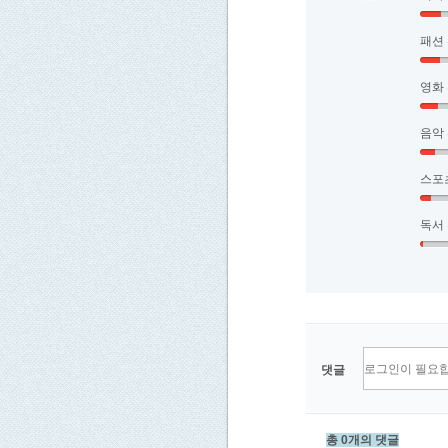
패션
영화
음악
스포
독서
댓글
총 0개의 댓글