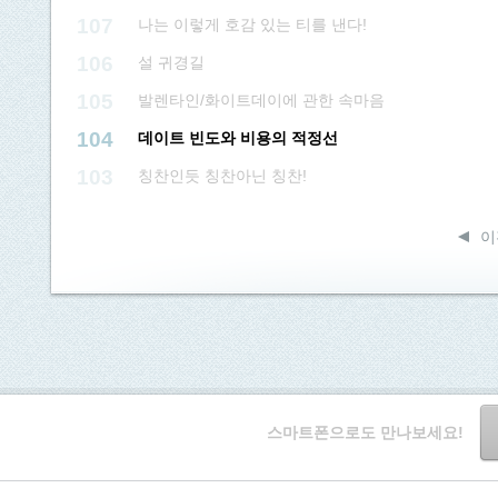
107
나는 이렇게 호감 있는 티를 낸다!
106
설 귀경길
105
발렌타인/화이트데이에 관한 속마음
104
데이트 빈도와 비용의 적정선
103
칭찬인듯 칭찬아닌 칭찬!
이
스마트폰으로도 만나보세요!