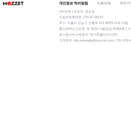
개인정보 처리방침
이용약관
위치기
(주)모젯 | 대표자: 권순영
사업자등록번호: 215-87-36213
주소: 서울시 강남구 선릉로 513 APEX 타워 13층
통신판매신고번호: 제 2012-서울강남-00458호 | 
호스팅서비스제공자: 메가존클라우드(주)
고객문의:
info.noondate@mozzet.com
| TEL 070-4