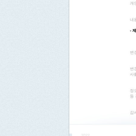
개
내용
-
변
변
사
정
등
감
2022