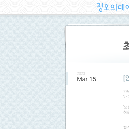
2023
[
Mar 15
안
'
'모
칭
정