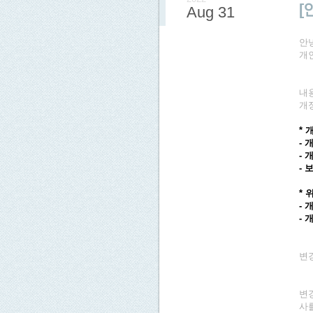
[
Aug 31
안
개
내용
개
*
-
-
-
*
-
-
변
변
사