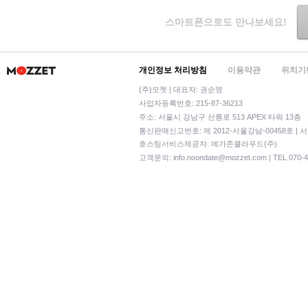
스마트폰으로도 만나보세요!
개인정보 처리방침
이용약관
위치기
(주)모젯 | 대표자: 권순영
사업자등록번호: 215-87-36213
주소: 서울시 강남구 선릉로 513 APEX 타워 13층
통신판매신고번호: 제 2012-서울강남-00458호 | 
호스팅서비스제공자: 메가존클라우드(주)
고객문의:
info.noondate@mozzet.com
| TEL 070-4